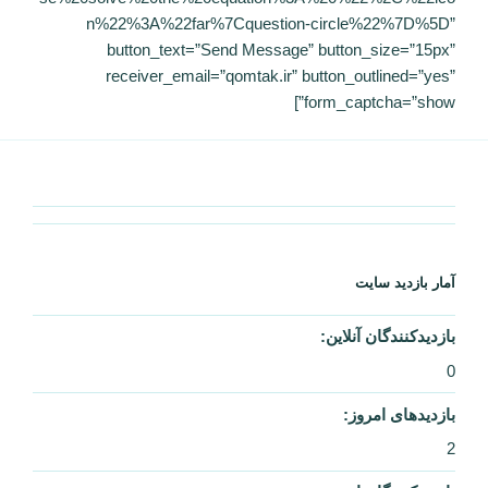
n%22%3A%22far%7Cquestion-circle%22%7D%5D”
button_text=”Send Message” button_size=”15px”
receiver_email=”qomtak.ir” button_outlined=”yes”
form_captcha=”show”]
آمار بازدید سایت
بازدیدکنندگان آنلاین:
0
بازدیدهای امروز:
2