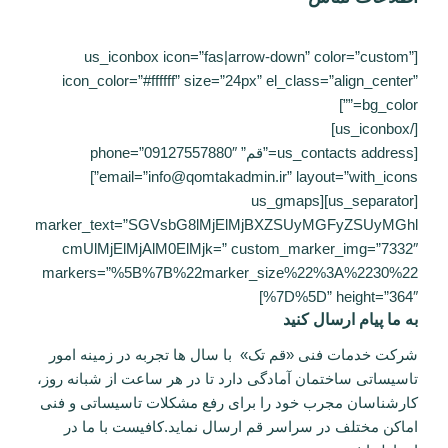
[us_iconbox icon=”fas|arrow-down” color=”custom”
icon_color=”#ffffff” size=”24px” el_class=”align_center”
bg_color=””]
[/us_iconbox]
[us_contacts address=”قم” phone=”09127557880″
email=”info@qomtakadmin.ir” layout=”with_icons”]
[us_separator][us_gmaps
marker_text=”SGVsbG8lMjElMjBXZSUyMGFyZSUyMGhl
cmUlMjElMjAlM0ElMjk=” custom_marker_img=”7332″
markers=”%5B%7B%22marker_size%22%3A%2230%22
%7D%5D” height=”364″]
به ما پیام ارسال کنید
شرکت خدمات فنی «قم تک» با سال ها تجربه در زمینه امور
تاسیساتی ساختمان آمادگی دارد تا در هر ساعت از شبانه روز،
کارشناسان مجرب خود را برای رفع مشکلات تاسیساتی و فنی
اماکن مختلف در سراسر قم ارسال نماید.کافیست با ما در