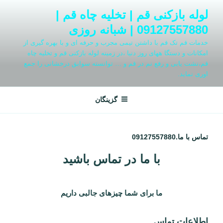
فتن
لوله بازکنی قم | تخلیه چاه قم |
ه
09127557880 | شبانه روزی
حتوا
خدمات قم تک قم با داشتن تیمی مجرب و حرفه ای و با بهره گیری از
امکانات و دستگا ههای روز دنیا ،در زمینه لوله بازکنی قم و تخلیه چاه
قم،نشت یابی و رفع نم در قم و … توانسته سوابق درخشانی را جمع
اوری نماید.
گزینگان
تماس با ما.09127557880
با ما در تماس باشید
ما برای شما چیزهای جالبی داریم
اطلاعات تماس