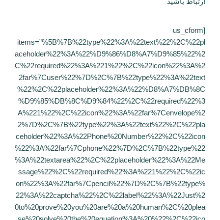
ارتباط باشید
[us_cform
items=”%5B%7B%22type%22%3A%22text%22%2C%22pl
aceholder%22%3A%22%D9%86%D8%A7%D9%85%22%2
C%22required%22%3A%221%22%2C%22icon%22%3A%2
2far%7Cuser%22%7D%2C%7B%22type%22%3A%22text
%22%2C%22placeholder%22%3A%22%D8%A7%DB%8C
%D9%85%DB%8C%D9%84%22%2C%22required%22%3
A%221%22%2C%22icon%22%3A%22far%7Cenvelope%2
2%7D%2C%7B%22type%22%3A%22text%22%2C%22pla
ceholder%22%3A%22Phone%20Number%22%2C%22icon
%22%3A%22far%7Cphone%22%7D%2C%7B%22type%22
%3A%22textarea%22%2C%22placeholder%22%3A%22Me
ssage%22%2C%22required%22%3A%221%22%2C%22ic
on%22%3A%22far%7Cpencil%22%7D%2C%7B%22type%
22%3A%22captcha%22%2C%22label%22%3A%22Just%2
0to%20prove%20you%20are%20a%20human%2C%20plea
se%20solve%20the%20equation%3A%20%22%2C%22ico