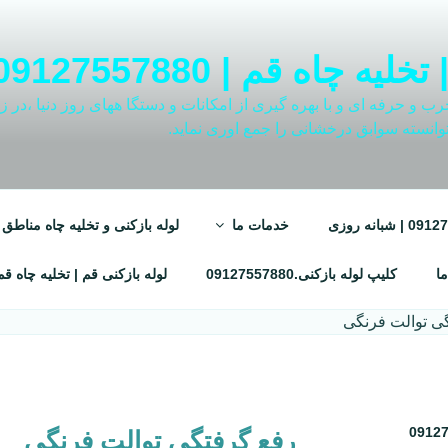
م | 09127557880 | شبانه روزی
و حرفه ای و با بهره گیری از امکانات و دستگا ههای روز دنیا ،در زمی
وانسته سوابق درخشانی را جمع اوری نماید.
خدمات ما
لوله بازکنی و تخلیه چاه مناطق قم.7557880
ما
کلیپ لوله بازکنی.09127557880
لوله بازکنی قم | تخلیه چاه قم | 127557880
رفع گرفتگی توالت فرنگی