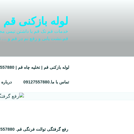
فتن
ه
حتوا
لوله بازکنی قم | تخلیه چاه ق
خدمات قم تک قم با داشتن تیمی مجرب 
قم،نشت یابی و رفع نم در قم و … ت
لوله بازکنی قم | تخلیه چاه قم | 09127557880 | شبانه روزی
تماس با ما.09127557880
درباره 
رفع گرفتگی توالت فرنگی قم. 09127557880