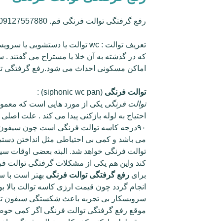
رفع گرفتگی توالت فرنگی قم. 09127557880
تعریف توالت : wc توالت یا دستشویی
که در گذشته به آن خلا یا مستراح می گفتند .
اماکن مسکونی احداث می شود.رفع گرفتگی توالت فرنگ
توالت فرنگی
(siphonic wc pan) :
توالت فرنگی
یکی از مورد هایی است که معمولاً
احتیاج به لوله بازکنی پیدا می کند . علت اص
۹۰درجه کاسه توالت فرنگی است چون سیفون توالت فرنگی داخل کاسه
می باشد و کمی بی احتیاطی مثل انداختن دست
توالت فرنگی خواهد شد. البته بعضی اوقات س
کند واین هم یکی از مشکلات گرفتگی توالت ف
برای
رفع گرفتگی توالت فرنگی
بهتر است با س
انجام گردد چون قیمت ارزی کاسه توالت بالا 
سرویسکار بی تجربه باعث شکستگی سیفون توال
موقع رفع گرفتگی توالت فرنگی اگر کمی حوصل