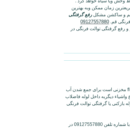
 وخش ویا سیاه خواهد کرد .
یعترین زمان ممکن وبه بهترین
راکم و ساکشن مشکل
رفع گرفتگی
فرنگی قم.
09127557880
و رفع گرفتگی توالت فرنگی در
سیفون توالت فرنگی یا فلاش تانک ، fluch toilet مخزنی است برای جمع شدن آب
واشیاء دیگربه داخل لوله فاضلاب
له بازکنی یا گرفتگی توالت فرنگی
رفع گرفتگی لوله یا گرفتگی لوله یا jam, stop با شماره تلفن 09127557880 در