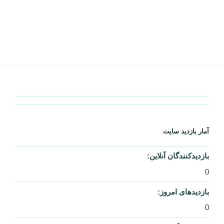
31,074
بازدید این صفحه:
57
مروری بر ارجاعات موتورهای جستجو:
0
آمار بازدید سایت
بازدیدکنندگان آنلاین:
0
بازدیدهای امروز:
0
بازدیدکنندگان امروز:
0