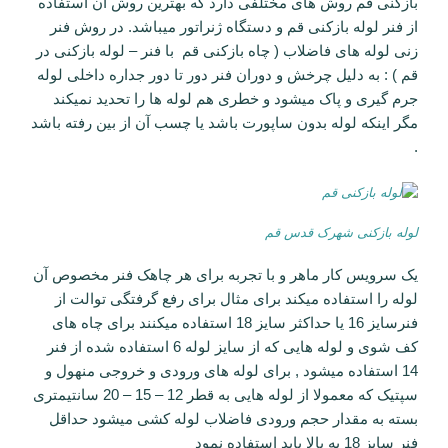
بازکنی قم روش های مختلفی دارد که بهترین روش آن استفاده
از فنر لوله بازکنی قم و دستگاه ژنراتور میباشد. در روش فنر
زنی لوله های فاضلاب ( چاه بازکنی قم با فنر – لوله بازکنی در
قم ) : به دلیل چرخش و دوران فنر دور تا دور جداره داخلی لوله
جرم گیری و پاک میشود و خطری هم لوله ها را تحدید نمیکند
مگر اینکه لوله بدون ساپورت باشد یا چسب آن از بین رفته باشد
.
لوله بازکنی شهرک قدس قم
یک سرویس کار ماهر و با تجربه برای هر چاهک فنر مخصوص آن
لوله را استفاده میکند برای مثال برای رفع گرفتگی توالت از
فنرسایز 16 یا حداکثر سایز 18 استفاده میکنند برای چاه های
کف شوی و لوله هایی که از سایز لوله 6 استفاده شده از فنر
14 استفاده میشود , برای لوله های ورودی و خروجی منهول و
سپتیک که معمولا از لوله هایی به قطر 12 – 15 – 20 سانتیمتری
بسته به مقدار حجم ورودی فاضلاب لوله کشی میشود حداقل
فنر سایز 18 به بالا باید استفاده نمود