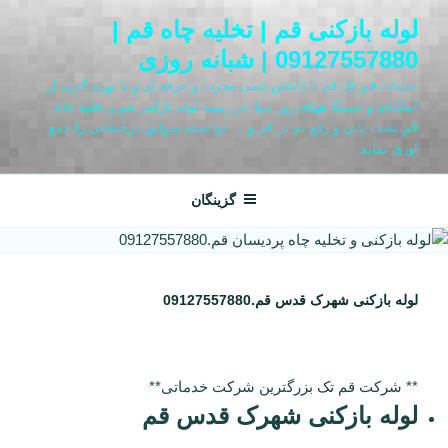
فتن
لوله بازکنی قم | تخلیه چاه قم |
ه
09127557880 | شبانه روزی
حتوا
خدمات قم تک قم با داشتن تیمی مجرب و حرفه ای و با بهره گیری از
امکانات و دستگا ههای روز دنیا ،در زمینه لوله بازکنی قم و تخلیه چاه
قم،نشت یابی و رفع نم در قم و … توانسته سوابق درخشانی را جمع
اوری نماید.
گزینگان
لوله بازکنی شهرک قدس قم.09127557880
** شرکت قم تک بزرگترین شرکت خدماتی**
لوله بازکنی شهرک قدس قم