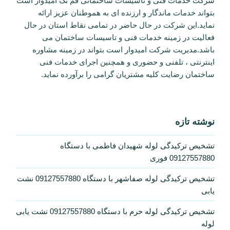
تماس با شرکت
قم تک
لوله بازکنی شهرک قدس قم.09127557880