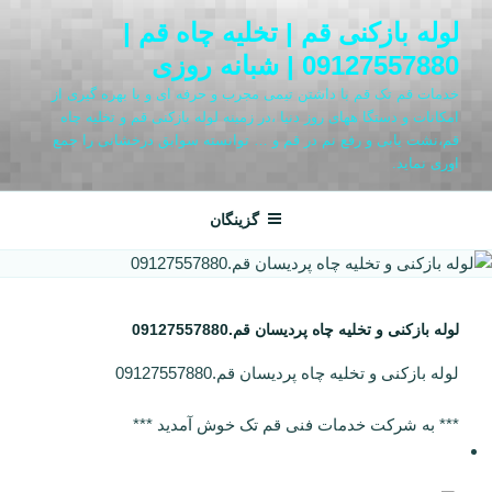
فتن
لوله بازکنی قم | تخلیه چاه قم |
ه
09127557880 | شبانه روزی
حتوا
خدمات قم تک قم با داشتن تیمی مجرب و حرفه ای و با بهره گیری از
امکانات و دستگا ههای روز دنیا ،در زمینه لوله بازکنی قم و تخلیه چاه
قم،نشت یابی و رفع نم در قم و … توانسته سوابق درخشانی را جمع
اوری نماید.
گزینگان
لوله بازکنی و تخلیه چاه پردیسان قم.09127557880
لوله بازکنی و تخلیه چاه پردیسان قم.09127557880
*** به شرکت خدمات فنی قم تک خوش آمدید ***