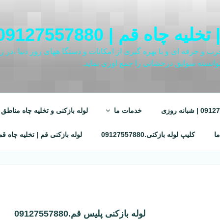
م | 09127557880 | شبانه روزی
و حرفه ای و با بهره گیری از امکانات و دستگا ههای روز دنیا ،در زمی
وانسته سوابق درخشانی را جمع اوری نماید.
خدمات ما
لوله بازکنی و تخلیه چاه مناطق قم.7557880
ما
کلیپ لوله بازکنی.09127557880
لوله بازکنی قم | تخلیه چاه قم | 127557880
لوله بازکنی پلیس قم.09127557880