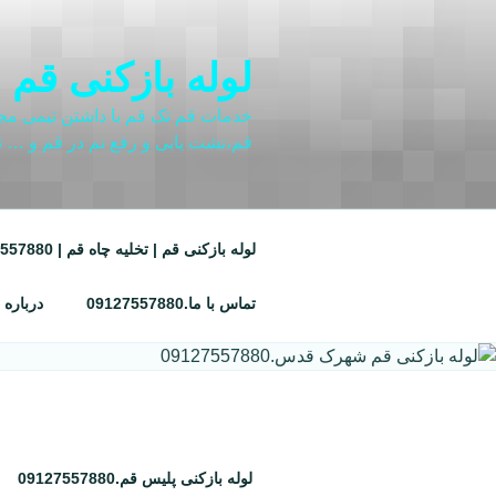
فتن
ه
حتوا
لوله بازکنی قم | تخلیه چاه ق
خدمات قم تک قم با داشتن تیمی مجرب 
قم،نشت یابی و رفع نم در قم و … ت
لوله بازکنی قم | تخلیه چاه قم | 09127557880 | شبانه روزی
تماس با ما.09127557880
درباره 
لوله بازکنی پلیس قم.09127557880