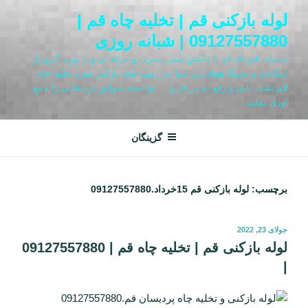
فتن
لوله بازکنی قم | تخلیه چاه قم |
ه
09127557880 | شبانه روزی
حتوا
خدمات قم تک قم با داشتن تیمی مجرب و حرفه ای و با بهره گیری از
امکانات و دستگا ههای روز دنیا ،در زمینه لوله بازکنی قم و تخلیه چاه
قم،نشت یابی و رفع نم در قم و … توانسته سوابق درخشانی را جمع
اوری نماید.
گزینگان
برچسب:
لوله بازکنی قم 15خرداد.09127557880
نوشته‌شده
جولای 23, 2022
در
لوله بازکنی قم | تخلیه چاه قم | 09127557880
|