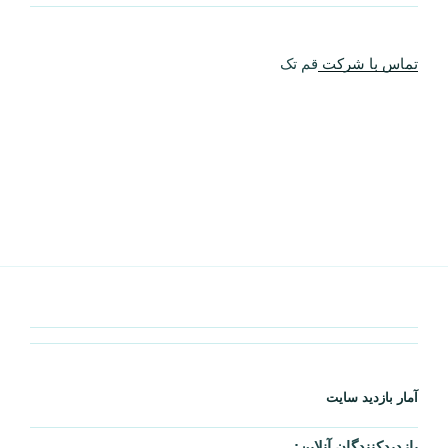
1,383,185
کل بازدیدکنند‌گان:
31,071
بازدید این صفحه:
0
مروری بر ارجاعات موتورهای جستجو:
0
آمار بازدید سایت
بازدیدکنندگان آنلاین:
0
بازدیدهای امروز: